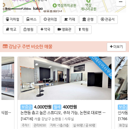
250m
지하철
버스
편의점
카페
은행
관공서
학교
병원
약국
영화관
학원
강남구 주변 비슷한 매물
더보기
인테리어사무실
보증금
4,000
만원
월세
400
만원
보증금
선정릉역 사무실, 9호선 초역세권, 무권리, 병원, 음식점, 사무실 다용도 가능, 아크로힐스 출입구 바로앞건물
논현동 층고 높은 스튜디오, 주차 가능, 논현로 대로변 이면, 인테리어 완비 무권리
[14716]
서울 강남구 논현동
|
사무실
[17663
주차1
관리비50
지하 -1층
/
5
층
실 60평
/
공 60평
화장실