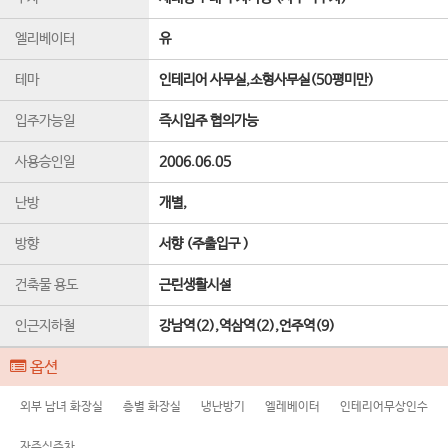
엘리베이터
유
테마
인테리어 사무실,소형사무실(50평미만)
입주가능일
즉시입주 협의가능
사용승인일
2006.06.05
난방
개별,
방향
서향 (주출입구 )
건축물 용도
근린생활시설
인근지하철
강남역(2),역삼역(2),언주역(9)
옵션
외부 남녀 화장실
층별 화장실
냉난방기
엘레베이터
인테리어무상인수
자주식주차