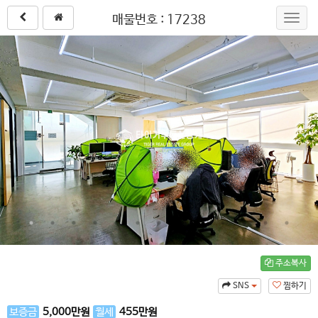
매물번호 : 17238
Toggl
navig
주소복사
SNS
찜하기
보증금
5,000
만원
월세
455
만원