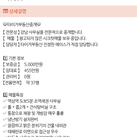
상세설명
🐯타이거부동산중개🐯
【 전문성 】 강남 사무실을 전문적으로 중개합니다.
【 매물 】 광고되지 않은 시크릿매물 보유 중입니다.
【 담당자 】 타이거부동산 진정한 에이스가 직접 담당합니다.
1️⃣ 기본 정보
【 보증금 】 5,000만원
【 임대료 】 455만원
【 관리비 】 0원
【전용면적】 약 37평
2️⃣ 매물특징
✅ 역삼역 도보5분 초역세권 사무실
✅ 홀 + 룸2개 + 건식탕비실 구조
✅ 통창으로 채광 및 개방감 매우 훌륭
✅ 냉난방기 설치완비
✅ 깔끔하고 밝은 분위기의 건물 내외관
✅ 테헤란로 이면으로 접근성 우수