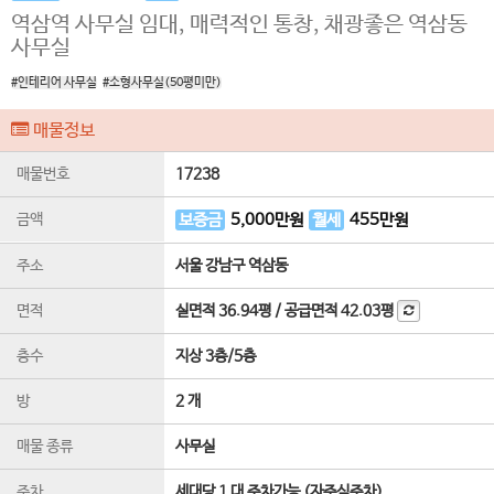
역삼역 사무실 임대, 매력적인 통창, 채광좋은 역삼동
사무실
#인테리어 사무실
#소형사무실(50평미만)
매물정보
매물번호
17238
금액
보증금
5,000
만원
월세
455
만원
주소
서울 강남구 역삼동
면적
실면적
36.94평
/
공급면적
42.03평
층수
지상 3층
/
5
층
방
2 개
매물 종류
사무실
주차
세대당 1 대 주차가능 (자주식주차)