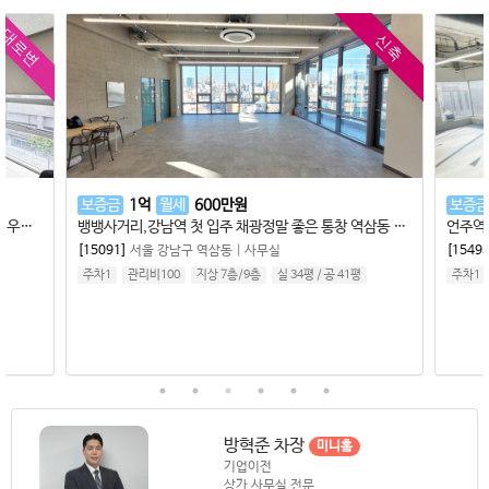
인테리어사무실
신축
보증금
8,000
만원
월세
690
만원
보
뱅뱅사거리,강남역 첫 입주 채광정말 좋은 통창 역삼동 사무실임대
언주역 초역세권 1년차 신축급 역삼동 사무실 수도시설 有 인테리어 무상인수 가능합니다 ~
삼
[15493]
서울 강남구 역삼동
|
사무실
[1
1평
주차1
관리비80
지상 3층
/
7
층
실 35평
/
공 39평
주
방혁준 차장
미니홈
기업이전
상가 사무실 전문