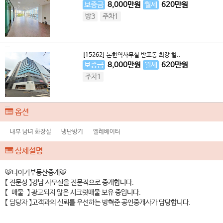
보증금
8,000
만원
월세
620
만원
방3
주차1
[15262]
논현역사무실 반포동 최강 힐..
보증금
8,000
만원
월세
620
만원
주차1
옵션
내부 남녀 화장실
냉난방기
엘레베이터
상세설명
🐯타이거부동산중개🐯
【 전문성 】강남 사무실을 전문적으로 중개합니다.
【 매물 】 광고되지 않은 시크릿매물 보유 중입니다.
【 담당자 】고객과의 신뢰를 우선하는 방혁준 공인중개사가 담당합니다.