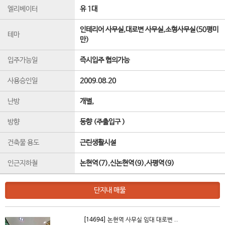
엘리베이터
유 1
대
인테리어 사무실,대로변 사무실,소형사무실(50평미
테마
만)
입주가능일
즉시입주 협의가능
사용승인일
2009.08.20
난방
개별,
방향
동향 (주출입구 )
건축물 용도
근린생활시설
인근지하철
논현역(7),신논현역(9),사평역(9)
단지내 매물
[14694]
논현역 사무실 임대 대로변 ..