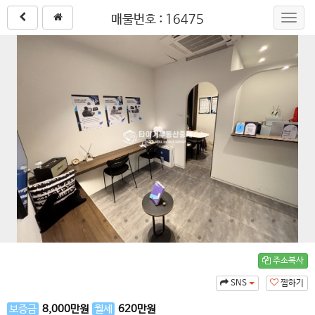
매물번호 : 16475
Toggl
navig
주소복사
SNS
찜하기
보증금
8,000
만원
월세
620
만원