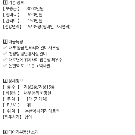
1️⃣ 기본 정보
【 보증금 】 8000만원
【 임대료 】 620만원
【 관리비 】 150만원
【전용면적】 약 35평(임대인 고지면적)
2️⃣ 매물특징
✅ 내부 깔끔 인테리어 완비 사무실
✅ 천정형 냉난방시설 완비
✅ 대로변에 위치하여 접근성 최우수
✅ 논현역 도보 1분 초역세권
3️⃣ 상세정보
【 층 수 】 지상2층/지상15층
【 화장실 】 내부 분리 화장실
【 주 차 】 1대 (기계식)
【 E / V 】 有
【 위 치 】 논현역 사거리 대로변
【입주시기】 협의
4️⃣ 타이거부동산 소개