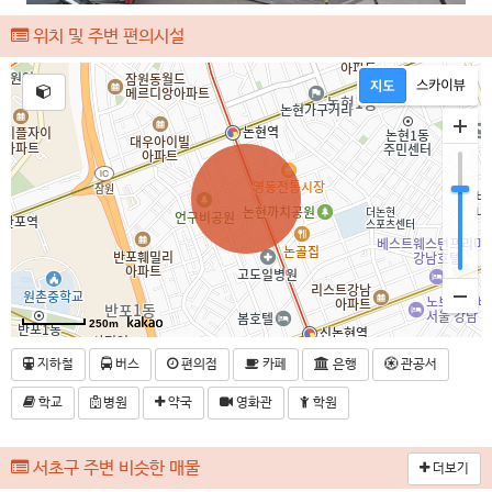
위치 및 주변 편의시설
250m
지하철
버스
편의점
카페
은행
관공서
학교
병원
약국
영화관
학원
서초구 주변 비슷한 매물
더보기