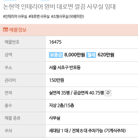
논현역 인테리어 완비 대로변 깔끔 사무실 임대
#인테리어 사무실
#대로변 사무실
#소형사무실(50평미만)
매물정보
매물번호
16475
금액
보증금
8,000
만원
월세
620
만원
주소
서울 서초구 반포동
관리비
150만원
면적
실면적
35평
/
공급면적
40.75평
층수
지상 2층
/
15
층
매물 종류
사무실
주차
세대당 1 대 / 전체 8 대 주차가능 (기계식주차)