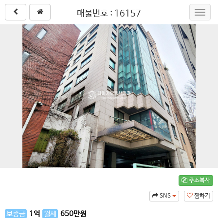
매물번호 : 16157
Toggl
navig
주소복사
SNS
찜하기
보증금
1
억
월세
650
만원