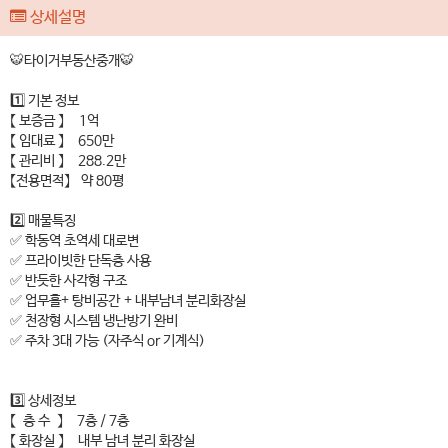
상세설명
🐯타이거부동산중개🐯
1️⃣ 기본 정보
【 보증금 】 1억
【 임대료 】 650만
【 관리비 】 288.2만
【전용면적】 약 80평
2️⃣ 매물특징
✅ 학동역 초역세 대로변
✅ 프라이빗한 단독층 사용
✅ 반듯한 사각형 구조
✅ 업무홀+ 탕비공간 + 내부남녀 분리화장실
✅ 천장형 시스템 냉난방기 완비
✅ 주차 3대 가능 (자주식 or 기계식)
3️⃣ 상세정보
【 층 수 】 7층 / 7층
【 화장실 】 내부 남녀 분리 화장실