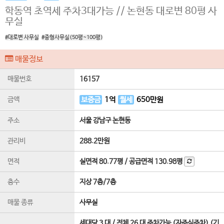
학동역 초역세 주차3대가능 // 논현동 대로변 80평 사
무실
#대로변 사무실
#중형사무실(50평~100평)
매물정보
매물번호
16157
금액
보증금
1
억
월세
650
만원
주소
서울 강남구 논현동
관리비
288.2만원
면적
실면적
80.77평
/
공급면적
130.98평
층수
지상 7층
/
7
층
매물 종류
사무실
세대당 3 대 / 전체 26 대 주차가능 (자주식주차) (기