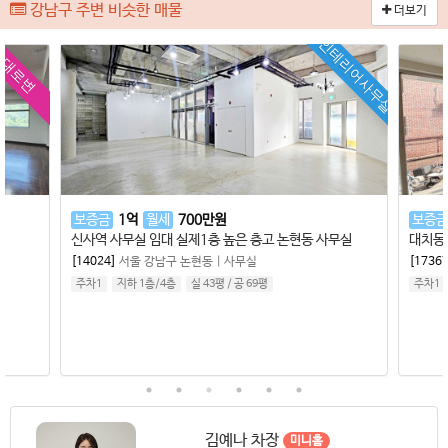
강남구 주변 비슷한 매물
더보기
인테리어사무실
대로변
보증금
1
억
월세
700
만원
보증금
신사역 사무실 임대 실제1층 높은 층고 논현동 사무실
대치동 
[14024]
서울 강남구 논현동
|
사무실
[17367
주차1
지하 1층
/
4
층
실 43평
/
공 69평
주차1
김예나 차장
미니홈