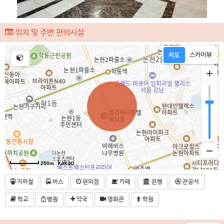
위치 및 주변 편의시설
250m
지하철
버스
편의점
카페
은행
관공서
학교
병원
약국
영화관
학원