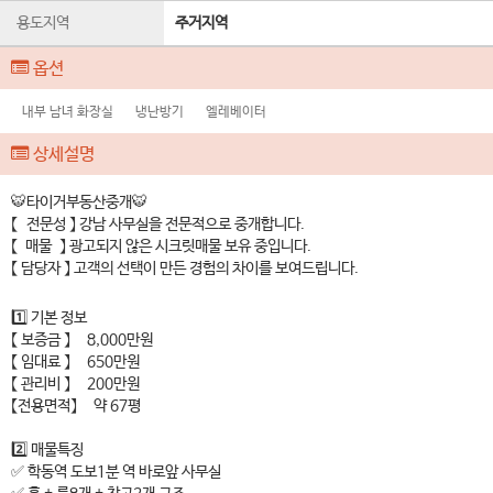
용도지역
주거지역
옵션
내부 남녀 화장실
냉난방기
엘레베이터
상세설명
🐯타이거부동산중개🐯
【 전문성 】 강남 사무실을 전문적으로 중개합니다.
【 매물 】 광고되지 않은 시크릿매물 보유 중입니다.
【 담당자 】 고객의 선택이 만든 경험의 차이를 보여드립니다.
1️⃣ 기본 정보
【 보증금 】 8,000만원
【 임대료 】 650만원
【 관리비 】 200만원
【전용면적】 약 67평
2️⃣ 매물특징
✅ 학동역 도보1분 역 바로앞 사무실