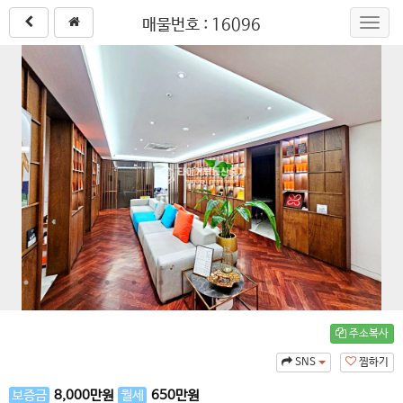
매물번호 : 16096
Toggl
navig
주소복사
SNS
찜하기
보증금
8,000
만원
월세
650
만원