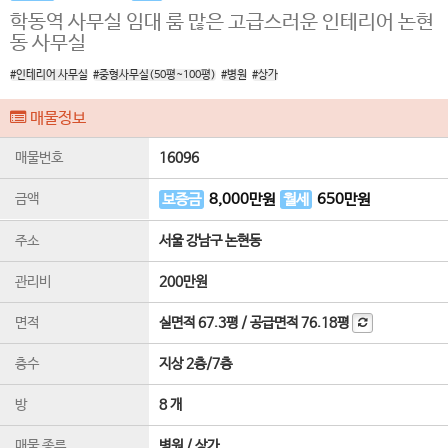
학동역 사무실 임대 룸 많은 고급스러운 인테리어 논현
동 사무실
#인테리어 사무실
#중형사무실(50평~100평)
#병원
#상가
매물정보
매물번호
16096
금액
보증금
8,000
만원
월세
650
만원
주소
서울 강남구 논현동
관리비
200만원
면적
실면적
67.3평
/
공급면적
76.18평
층수
지상 2층
/
7
층
방
8 개
매물 종류
병원 / 상가