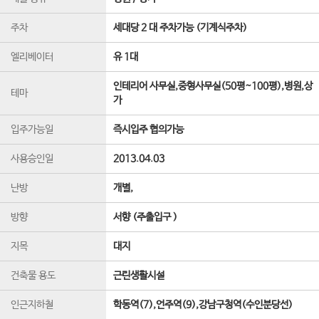
주차
세대당 2 대 주차가능 (기계식주차)
엘리베이터
유 1
대
인테리어 사무실,중형사무실(50평~100평),병원,상
테마
가
입주가능일
즉시입주 협의가능
사용승인일
2013.04.03
난방
개별,
방향
서향 (주출입구 )
지목
대지
건축물 용도
근린생활시설
인근지하철
학동역(7),언주역(9),강남구청역(수인분당선)