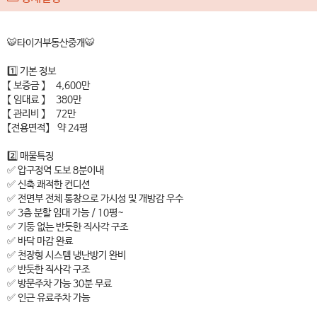
🐯타이거부동산중개🐯
1️⃣ 기본 정보
【 보증금 】 4,600만
【 임대료 】 380만
【 관리비 】 72만
【전용면적】 약 24평
2️⃣ 매물특징
✅ 압구정역 도보 8분이내
✅ 신축 쾌적한 컨디션
✅ 전면부 전체 통창으로 가시성 및 개방감 우수
✅ 3층 분할 임대 가능 / 10평~
✅ 기둥 없는 반듯한 직사각 구조
✅ 바닥 마감 완료
✅ 천장형 시스템 냉난방기 완비
✅ 반듯한 직사각 구조
✅ 방문주차 가능 30분 무료
✅ 인근 유료주차 가능