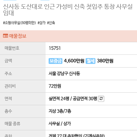
신사동 도산대로 인근 가성비 신축 첫입주 통창 사무실
임대
#소형사무실(50평미만)
#상가
#신축
매물정보
매물번호
15751
금액
보증금
4,600
만원
월세
380
만원
주소
서울 강남구 신사동
관리비
72만원
면적
실면적
24평
/
공급면적
30평
층수
지상 3층
/
7
층
매물 종류
사무실 / 상가
주차
전체 27 대 주차협의 (기계식주차)