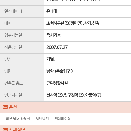
엘리베이터
유 1
대
테마
소형사무실(50평미만),상가,신축
입주가능일
즉시가능
사용승인일
2007.07.27
난방
개별,
방향
남향 (주출입구 )
건축물 용도
근린생활시설
인근지하철
신사역(3),압구정역(3),학동역(7)
옵션
외부 남녀 화장실
냉난방기
엘레베이터
상세설명