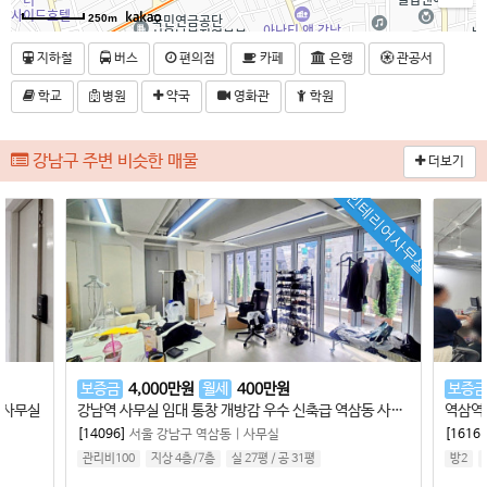
250m
지하철
버스
편의점
카페
은행
관공서
학교
병원
약국
영화관
학원
강남구 주변 비슷한 매물
더보기
인테리어사무실
보증금
4,000
만원
월세
400
만원
보증금
 사무실
강남역 사무실 임대 통창 개방감 우수 신축급 역삼동 사무실
[14096]
서울 강남구 역삼동
|
사무실
[16161
관리비100
지상 4층
/
7
층
실 27평
/
공 31평
방2