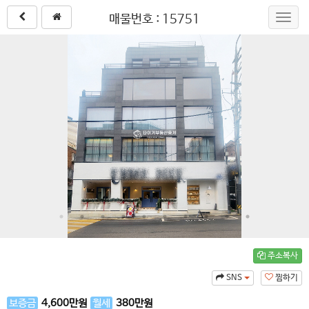
매물번호 : 15751
Toggl
navig
주소복사
SNS
찜하기
보증금
4,600
만원
월세
380
만원