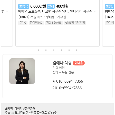
보증금
6,000
만원
월세
400
만원
보증금
대치동 사무실 임대 선릉역 인근 개방감 우수한 깔끔한 사무실 임대
방배역 도보 5분, 대로변 사무실 임대, 인테리어 사무실, 냉난방시설 완비, 깔끔한 인테리어
[15874]
서울 서초구 방배동
|
사무실
[16367]
주차2
관리비100
지상 5층
/
6
층
실 53평
/
공 71평
관리비9
김예나 차장
미니홈
기업 이전
상가 사무실 전문
010-6594-7856
010-6594-7856
회사명 : 타이거부동산중개
주소 : 서울시 강남구 논현동 도산대로 176 3층