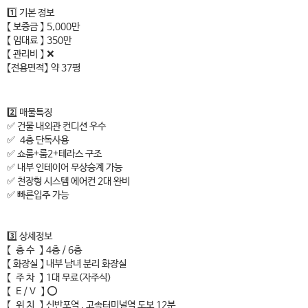
1️⃣ 기본 정보
【 보증금 】 5,000만
【 임대료 】 350만
【 관리비 】 ❌
【전용면적】 약 37평
2️⃣ 매물특징
✅ 건물 내외관 컨디션 우수
✅ 4층 단독사용
✅ 쇼룸+룸2+테라스 구조
✅ 내부 인테이어 무상승계 가능
✅ 천장형 시스템 에어컨 2대 완비
✅ 빠른입주 가능
3️⃣ 상세정보
【 층 수 】 4층 / 6층
【 화장실 】 내부 남녀 분리 화장실
【 주 차 】 1대 무료(자주식)
【 E / V 】 ⭕
【 위 치 】 신반포역 , 고속터미널역 도보 12분