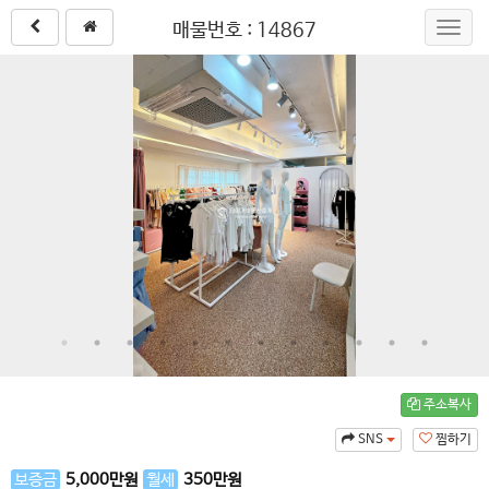
매물번호 : 14867
Toggl
navig
주소복사
SNS
찜하기
보증금
5,000
만원
월세
350
만원