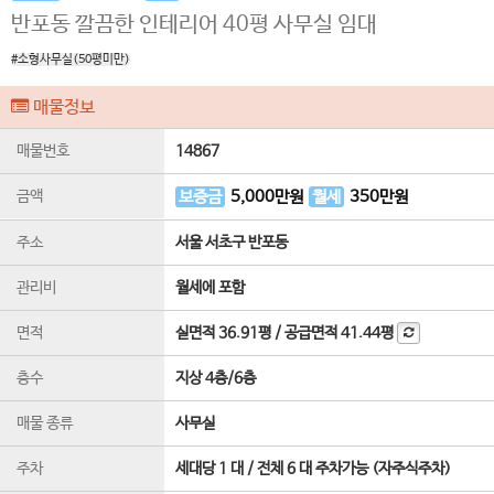
반포동 깔끔한 인테리어 40평 사무실 임대
#소형사무실(50평미만)
매물정보
매물번호
14867
금액
보증금
5,000
만원
월세
350
만원
주소
서울 서초구 반포동
관리비
월세에 포함
면적
실면적
36.91평
/
공급면적
41.44평
층수
지상 4층
/
6
층
매물 종류
사무실
주차
세대당 1 대 / 전체 6 대 주차가능 (자주식주차)