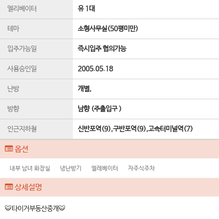
엘리베이터
유 1
대
테마
소형사무실(50평미만)
입주가능일
즉시입주 협의가능
사용승인일
2005.05.18
난방
개별,
방향
남향 (주출입구 )
인근지하철
신반포역(9),구반포역(9),고속터미널역(7)
옵션
내부 남녀 화장실
냉난방기
엘레베이터
자주식주차
상세설명
🐯타이거부동산중개🐯