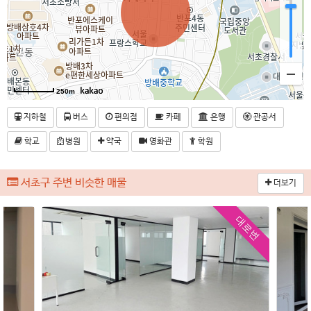
250m
지하철
버스
편의점
카페
은행
관공서
학교
병원
약국
영화관
학원
서초구 주변 비슷한 매물
더보기
대로변