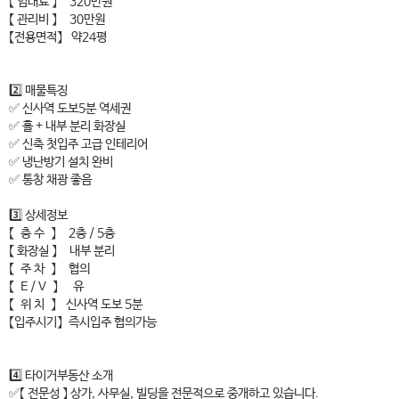
【 임대료 】 320만원
【 관리비 】 30만원
【전용면적】 약24평
2️⃣ 매물특징
✅ 신사역 도보5분 역세권
✅ 홀 + 내부 분리 화장실
✅ 신축 첫입주 고급 인테리어
✅ 냉난방기 설치 완비
✅ 통창 채광 좋음
3️⃣ 상세정보
【 층 수 】 2층 / 5층
【 화장실 】 내부 분리
【 주 차 】 협의
【 E / V 】 유
【 위 치 】 신사역 도보 5분
【입주시기】 즉시입주 협의가능
4️⃣ 타이거부동산 소개
✅【 전문성 】 상가, 사무실, 빌딩을 전문적으로 중개하고 있습니다.