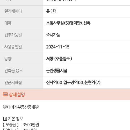
엘리베이터
유 1
대
테마
소형사무실(50평미만),신축
입주가능일
즉시가능
사용승인일
2024-11-15
방향
서향 (주출입구 )
건축물 용도
근린생활시설
인근지하철
신사역(3),압구정역(3),논현역(7)
상세설명
🐯타이거부동산중개🐯
1️⃣ 기본 정보
【 보증금 】 3500만원