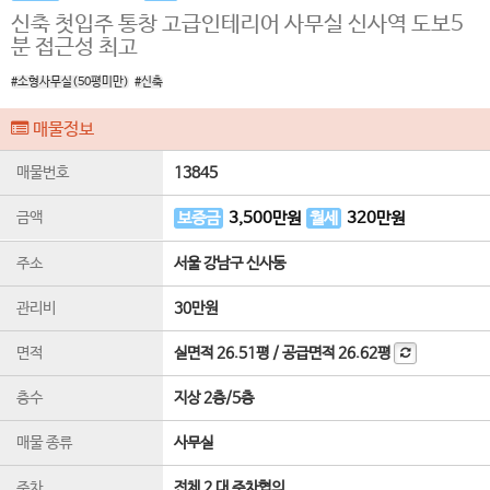
신축 첫입주 통창 고급인테리어 사무실 신사역 도보5
분 접근성 최고
#소형사무실(50평미만)
#신축
매물정보
매물번호
13845
금액
보증금
3,500
만원
월세
320
만원
주소
서울 강남구 신사동
관리비
30만원
면적
실면적
26.51평
/
공급면적
26.62평
층수
지상 2층
/
5
층
매물 종류
사무실
주차
전체 2 대 주차협의