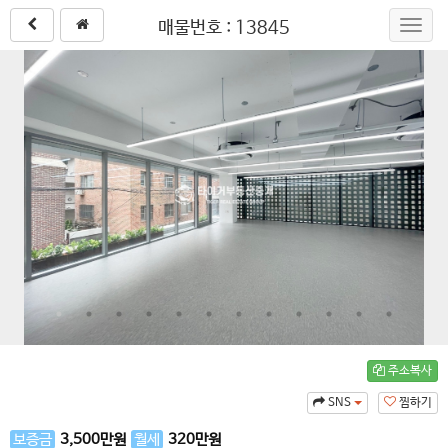
매물번호 : 13845
Toggl
navig
주소복사
SNS
찜하기
보증금
3,500
만원
월세
320
만원