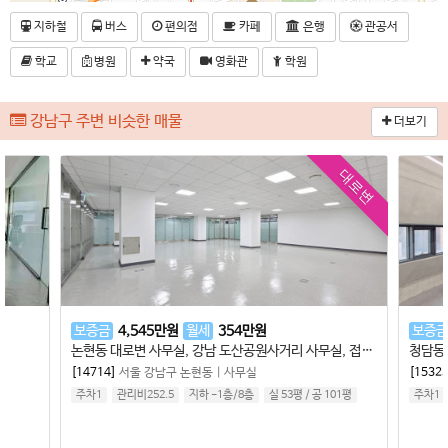
지하철
버스
편의점
카페
은행
관공서
학교
병원
약국
영화관
학원
강남구 주변 비슷한 매물
더보기
대로변
보증금
4,545
만원
월세
354
만원
보증금
논현동 대로변 사무실, 강남 도산공원사거리 사무실, 접근성·가시성 우수, 깔끔한 인테리어
[14714]
서울 강남구 논현동
|
사무실
[15323
주차1
관리비252.5
지하 -1층
/
8
층
실 53평
/
공 101평
주차1