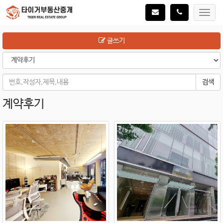
Toggl
navig
글쓰기
검색
계약후기