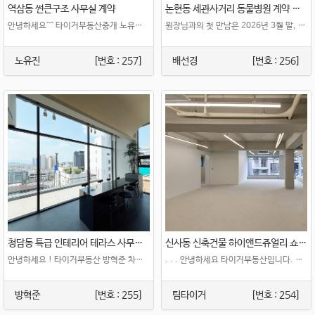
역삼동 썬큰구조 사무실 계약
논현동 세관사거리 동물병원 계약 후기
안녕하세요^^ 타이거부동산중개 노유진 차장입니다 오늘 후기는 역삼동 사무실 임대로&..
원장님과의 첫 만남은 2026년 3월 말, 양재동의 200평 이상의 지하 매물 문의..
노유진
[번호 : 257]
배선경
[번호 : 256]
청담동 특급 인테리어 테라스 사무실 계약후기
신사동 신축건물 하이앤드쥬얼리 쇼륨 겸 작업실 계약후기
안녕하세요 ! 타이거부동산 방혁준 차장입니다! 이번에는 고객 미팅 , 컨설팅 공간을 ..
. . . 안녕하세요 타이거부동산입니다. 신사동에 위치한 신축건물 지상2층 ..
방혁준
[번호 : 255]
팀타이거
[번호 : 254]