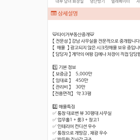
내부 남녀 화장실
냉난방기
엘레베이터
자
상세설명
🐯타이거부동산중개🐯
【 전문성 】 강남 사무실을 전문적으로 중개합
【 매물 】 광고되지 않은 시크릿매물 보유 중
【 담당자 】 계약의 여왕 김예나 차장이 직접 담
1️⃣ 기본 정보
【 보증금 】 5,000만
【 임대료 】 450만
【 관리비 】 30만
【전용면적】 약 33평
2️⃣ 매물특징
✅ 통창 대로변 뷰 30평대 사무실
✅ 업무홀1 + 룸3 + 창고1
✅ 인테리어 컨디션 우수
✅ 통창으로 개방감 , 채광 우수
✅ 반듯한 직사각 구조