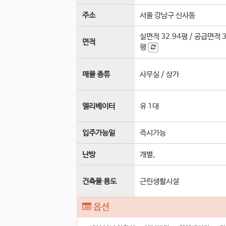
주소
서울 강남구 신사동
실면적
32.94평
/
공급면적
3
면적
평
매물 종류
사무실 / 상가
엘리베이터
유 1
대
입주가능일
즉시가능
난방
개별,
건축물 용도
근린생활시설
옵션