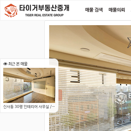
매물 검색
매물의뢰
최근 본 매물
신사동 30평 인테리어 사무실 // 대로변 탁트인 뷰 상가