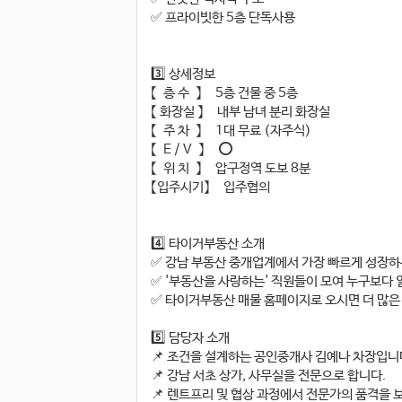
✅ 프라이빗한 5층 단독사용
3️⃣ 상세정보
【 층 수 】 5층 건물 중 5층
【 화장실 】 내부 남녀 분리 화장실
【 주 차 】 1대 무료 (자주식)
【 E / V 】 ⭕
【 위 치 】 압구정역 도보 8분
【입주시기】 입주협의
4️⃣ 타이거부동산 소개
✅ 강남 부동산 중개업계에서 가장 빠르게 성장
✅ '부동산을 사랑하는' 직원들이 모여 누구보
✅ 타이거부동산 매물 홈페이지로 오시면 더 많
5️⃣ 담당자 소개
📌 조건을 설계하는 공인중개사 김예나 차장입
📌 강남 서초 상가, 사무실을 전문으로 합니다.
📌 렌트프리 및 협상 과정에서 전문가의 품격