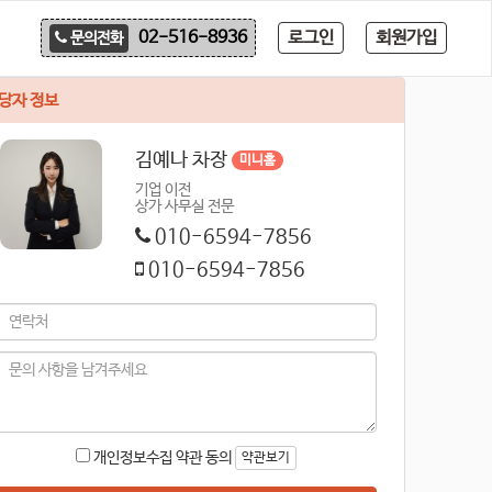
로그인
회원가입
02-516-8936
문의전화
당자 정보
김예나 차장
미니홈
기업 이전
상가 사무실 전문
010-6594-7856
010-6594-7856
개인정보수집 약관 동의
약관보기