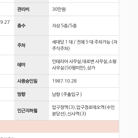
관리비
30만원
9.27
층수
지상 5층
/
5
층
세대당 1 대 / 전체 5 대 주차가능 (자
주차
주식주차)
인테리어 사무실,대로변 사무실,소형
테마
사무실(50평미만),상가
사용승인일
1987.10.28
방향
남향 (주출입구 )
압구정역(3),압구정로데오역(수인
인근지하철
분당선),신사역(3)