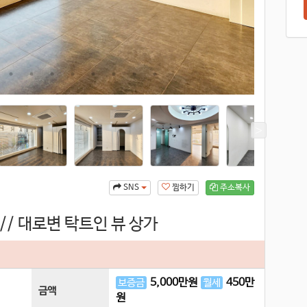
찜하기
주소복사
SNS
// 대로변 탁트인 뷰 상가
5,000
만원
450
만
보증금
월세
금액
원