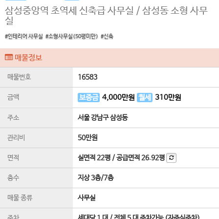
삼성중앙역 초역세 신축급 사무실 / 삼성동 소형 사무
실
#인테리어 사무실
#소형사무실(50평미만)
#신축
매물정보
매물번호
16583
금액
보증금
4,000
만원
월세
310
만원
주소
서울 강남구 삼성동
관리비
50만원
면적
실면적
22평
/
공급면적
26.92평
층수
지상 3층
/
7
층
매물 종류
사무실
주차
세대당 1 대 / 전체 5 대 주차가능 (자주식주차)