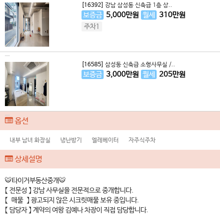
[16392]
강남 삼성동 신축급 1층 상..
보증금
5,000
만원
월세
310
만원
주차1
[16585]
삼성동 신축급 소형사무실 /..
보증금
3,000
만원
월세
205
만원
옵션
내부 남녀 화장실
냉난방기
엘레베이터
자주식주차
상세설명
🐯타이거부동산중개🐯
【 전문성 】 강남 사무실을 전문적으로 중개합니다.
【 매물 】 광고되지 않은 시크릿매물 보유 중입니다.
【 담당자 】 계약의 여왕 김예나 차장이 직접 담당합니다.