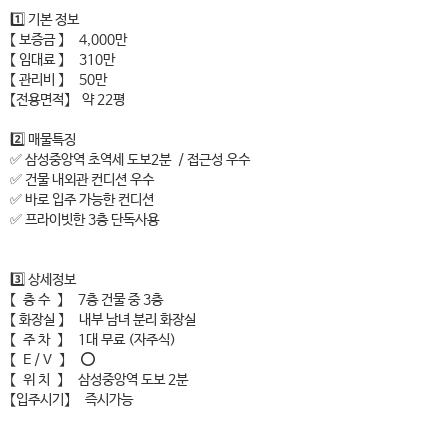
1️⃣ 기본 정보
【 보증금 】 4,000만
【 임대료 】 310만
【 관리비 】 50만
【전용면적】 약 22평
2️⃣ 매물특징
✅ 삼성중앙역 초역세 도보2분 / 접근성 우수
✅ 건물 내외관 컨디션 우수
✅ 바로 입주 가능한 컨디션
✅ 프라이빗한 3층 단독사용
3️⃣ 상세정보
【 층 수 】 7층 건물 중 3층
【 화장실 】 내부 남녀 분리 화장실
【 주 차 】 1대 무료 (자주식)
【 E / V 】 ⭕
【 위 치 】 삼성중앙역 도보 2분
【입주시기】 즉시가능