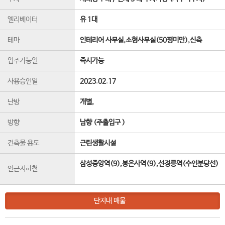
엘리베이터
유 1
대
테마
인테리어 사무실,소형사무실(50평미만),신축
입주가능일
즉시가능
사용승인일
2023.02.17
난방
개별,
방향
남향 (주출입구 )
건축물 용도
근린생활시설
삼성중앙역(9),봉은사역(9),선정릉역(수인분당선)
인근지하철
단지내 매물