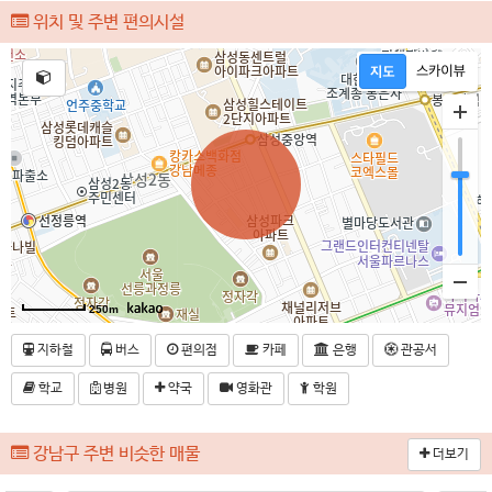
위치 및 주변 편의시설
250m
지하철
버스
편의점
카페
은행
관공서
학교
병원
약국
영화관
학원
강남구 주변 비슷한 매물
더보기