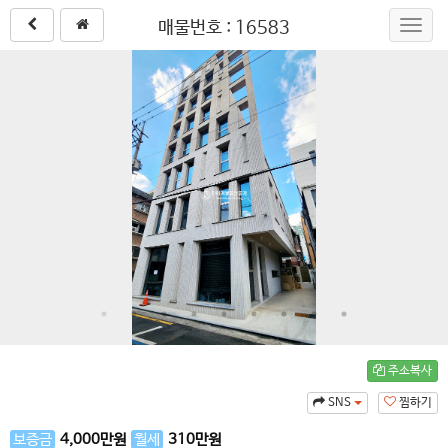
매물번호 : 16583
Toggl
navig
주소복사
SNS
찜하기
보증금
4,000
만원
월세
310
만원