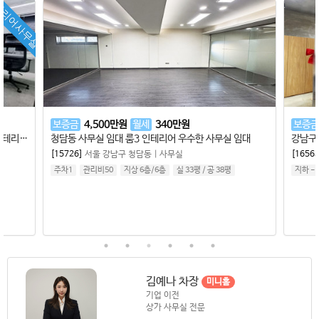
테리어사무실
보증금
4,500
만원
월세
340
만원
보증금
실사진.압구정역 도보6분.초역세권.무권리.예쁜 인테리어 사무실
청담동 사무실 임대 룸3 인테리어 우수한 사무실 임대
[15726]
서울 강남구 청담동
|
사무실
[16563
주차1
관리비50
지상 6층
/
6
층
실 33평
/
공 38평
지하 -
김예나 차장
미니홈
기업 이전
상가 사무실 전문