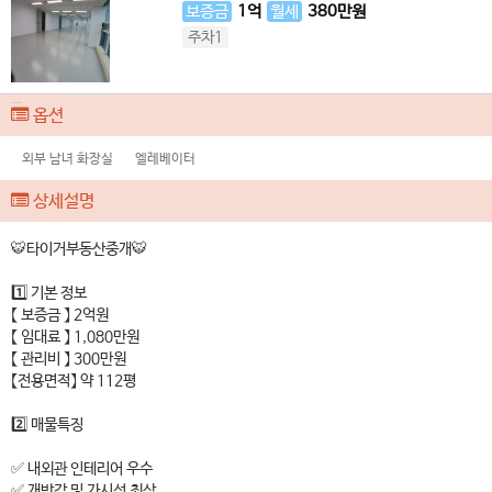
보증금
1
억
월세
380
만원
주차1
옵션
외부 남녀 화장실
엘레베이터
상세설명
🐯타이거부동산중개🐯
1️⃣ 기본 정보
【 보증금 】 2억원
【 임대료 】 1,080만원
【 관리비 】 300만원
【전용면적】 약 112평
2️⃣ 매물특징
✅ 내외관 인테리어 우수
✅ 개방감 및 가시성 최상