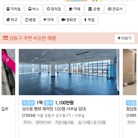
지하철
버스
편의점
카페
은행
관공서
학교
병원
약국
영화관
학원
성동구 주변 비슷한 매물
더보기
신축
보증금
1
억
월세
1,100
만원
보증금
첫입주
성수동 뻥뷰 쾌적한 100평 사무실 임대
[15034]
서울 성동구 성수동2가
|
사무실
[10959
주차2
관리비100
지상 3층
/
6
층
실 110평
/
공 122평
주차1