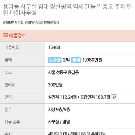
용답동 사무실 임대 장한평역 역세권 높은 층고 주차 편
한 대형사무실
#대로변 사무실
#대형사무실(100평이상)
매물정보
매물번호
15468
금액
보증금
2
억
월세
1,080
만원
주소
서울 성동구 용답동
관리비
300만원
면적
실면적
112.24평
/
공급면적
183.7평
층수
지상 9층
/
9
층
매물 종류
사무실 / 병원
주차
세대당 2 대 / 전체 106 대 주차가능