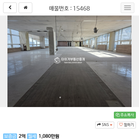
매물번호 : 15468
Toggl
navig
주소복사
SNS
찜하기
보증금
2
억
월세
1,080
만원