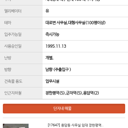
엘리베이터
유
테마
대로변 사무실,대형사무실(100평이상)
입주가능일
즉시가능
사용승인일
1995.11.13
난방
개별,
방향
남향 (주출입구 )
건축물 용도
업무시설
인근지하철
장한평역(5),군자역(5),용답역(2)
단지내 매물
[17647]
용답동 사무실 임대 장한평역..