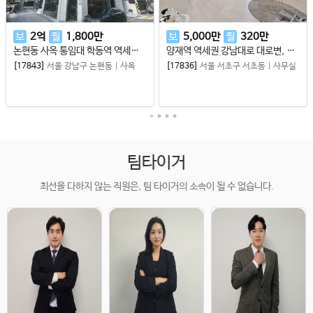
보
2
억
월
1,800
만
보
5,000
만
월
320
만
논현동 사옥 통임대 학동역 역세권 프라이빗한 인테리어 사옥
양재역 역세권 강남대로 대로변, 서초동 화이트 인테리어 무상인수 중소형 사무실
[17843]
서울 강남구 논현동
|
사옥
[17836]
서울 서초구 서초동
|
사무실
팀타이거
최선을 다하지 않는 직원은, 팀 타이거의 소속이 될 수 없습니다.