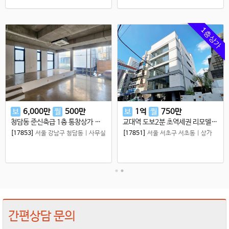
1층상가
보
6,000
만
월
500
만
보
1
억
월
750
만
청담동 준신축급 1층 통창상가 임대 / 청담동 쇼룸 리테일샵 상가임대
교대역 도보2분 초역세권 리모델링 사옥 첫입주 서초동 1층상가 무권리 특급입지
[17853]
서울 강남구 청담동
|
사무실
[17851]
서울 서초구 서초동
|
상가
간편상담 문의