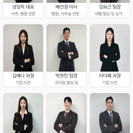
성임득 대표
배선경 이사
김보근 팀장
사옥, 병원 전문
병원, 사무실 전문..
대형 빌딩 및 상가..
김예나 차장
박찬민 팀장
이다혜 차장
기업 이전
프라임 빌딩 및
기업 이전