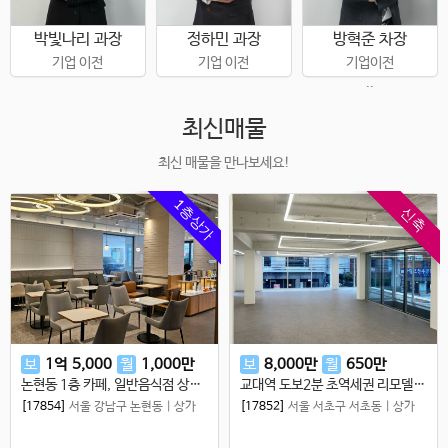
박빛나리 과장
정하민 과장
방혁준 차장
기업 이전
기업 이전
기업이전
..
최신매물
최신 매물을 만나보세요!
1층상가
신축
보
1
억
5,000
월
1,000
만
보
8,000
만
월
650
만
논현동 1층 카페, 일반음식점 상가 임대, 강남 을지병원사거리 특급 상가!!
교대역 도보2분 초역세권 리모델링 사옥 첫입주 서초동 깔끔한 사무실
[17854]
서울 강남구 논현동
|
상가
[17852]
서울 서초구 서초동
|
상가