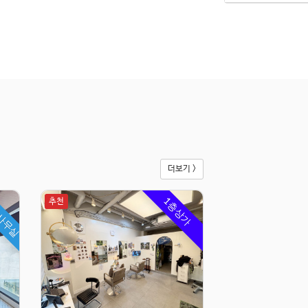
더보기 >
사무실
1층상가
추천