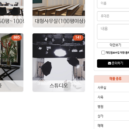
0평~100평)
대형사무실(100평이상)
885
141
약관보기
개인정보수집 약관 동
문의하기
매물 종류
가
스튜디오
사무실
사옥
병원
상가
매매