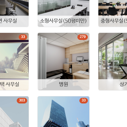
변 사무실
소형사무실(50평미만)
중형사무실(5
33
279
택 사무실
병원
상
303
33