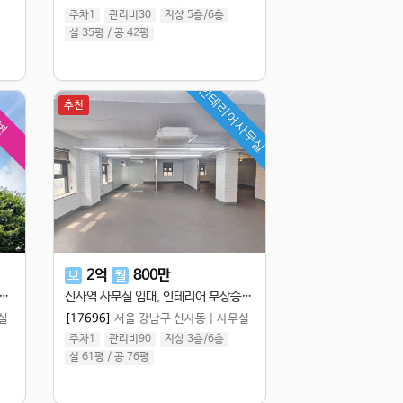
주차1
관리비30
지상 5층
/
6
층
실 35평
/
공 42평
인테리어사무실
추천
변
2
억
800
만
보
월
3분 대로변 신축 63p 가성비 사무실 / 논현동 강남구청역 사무실 임대
신사역 사무실 임대, 인테리어 무상승계 병의원 가능
실
[17696]
서울 강남구 신사동
|
사무실
주차1
관리비90
지상 3층
/
6
층
실 61평
/
공 76평