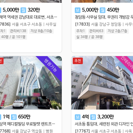
5,000
만
320
만
5,000
만
450
만
보
월
보
월
양재역 역세권 강남대로 대로변, 서초동 화이트 인테리어 무상인수 중소형 사무실
7836]
서울 서초구 서초동
|
사무실
[17833]
서울 강남구 청담동
|
사무
차1
관리비138
지상 8층
/
10
층
주차1
관리비63
지상 2층
/
7
층
 40평
/
공 101평
실 34평
/
공 38평
인테리
병원가능
천
추천
1
억
650
만
4
억
3,200
만
보
월
보
월
역삼역 메디컬빌딩 무료발렛 렌트프리 제공 리모델링 완료 연층가능
7768]
서울 강남구 역삼동
|
병원
[17767]
서울 서초구 서초동
|
사옥