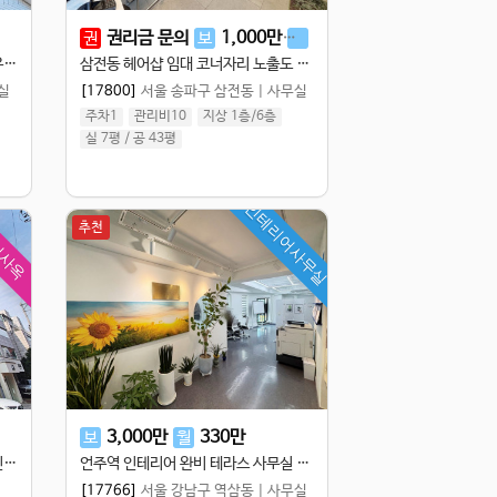
권리금 문의
1,000
만
142
만
권
보
월
청담동 사무실 임대, 무권리 개방감 우수한 복층
삼전동 헤어샵 임대 코너자리 노출도 최상 빠른 입주 가능
실
[17800]
서울 송파구 삼전동
|
사무실
주차1
관리비10
지상 1층
/
6
층
실 7평
/
공 43평
인테리어사무실
어사옥
추천
3,000
만
330
만
보
월
서초동 통임대, 세련된 외관 디자인 인테리어 완비 통임대
언주역 인테리어 완비 테라스 사무실 임대 무상인수
[17766]
서울 강남구 역삼동
|
사무실