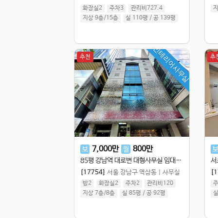
화장실2
주차3
관리비727.4
지
지상 9층
/
15
층
실 110평
/
공 139평
인테리어사무실
추천
추
7,000
만
800
만
보
월
85평 강남역 대로변 대형사무실 임대, 초역세권 7층 전체 인테리어 우수 주차2대 광고 IT 세무법인 추천 역삼동 사무실
[17754]
서울 강남구 역삼동
|
사무실
[1
방2
화장실2
주차2
관리비120
주
지상 7층
/
8
층
실 85평
/
공 92평
실