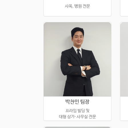
사옥, 병원 전문
박찬민 팀장
프라임 빌딩 및
대형 상가·사무실 전문