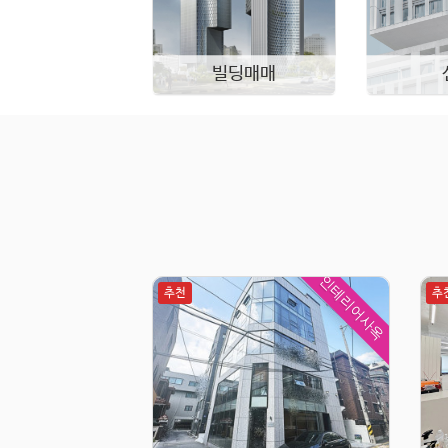
빌딩매매
인테리어사옥
추천
추