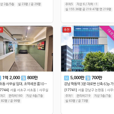
상 2층
/
5
층
실 23평
/
공 29평
주차5
지상 6
/
지하 -1
실 155.36평
공 219.47평
연 219평
천
추천
대로
1
억
2,000
800
만
5,000
만
700
만
보
월
보
월
서초동 사무실 임대, 초역세권 룸10개 인테리어 완비
강남 학동역 
7744]
서울 서초구 서초동
|
사무실
[17741]
서울 강남구 논현동
|
사무
차2
관리비160
지상 4층
/
7
층
주차1
관리비219
지상 5층
/
7
층
 82평
/
공 99평
실 63평
/
공 73평