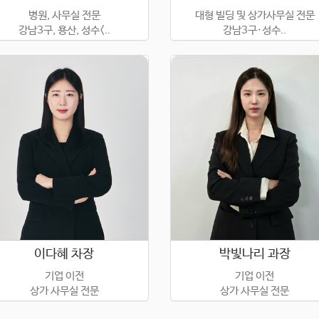
병원, 사무실 전문
대형 빌딩 및 상가사무실 전문
강남3구, 용산, 성수<..
강남3구·성수..
이다혜 차장
박빛나리 과장
기업 이전
기업 이전
상가 사무실 전문
상가 사무실 전문