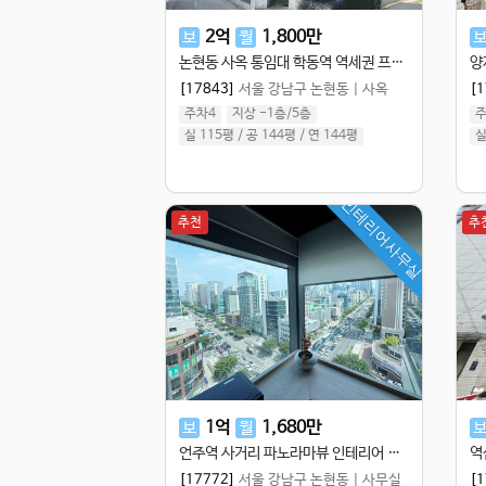
2
억
1,800
만
보
월
논현동 사옥 통임대 학동역 역세권 프라이빗한 인테리어 사옥
[17843]
서울 강남구 논현동
|
사옥
[1
주차4
지상 -1층
/
5
층
주
실 115평
/
공 144평
/
연 144평
실
인테리어사무실
추천
추
1
억
1,680
만
보
월
언주역 사거리 파노라마뷰 인테리어 최상 랜드마크빌딩 사무실
[17772]
서울 강남구 논현동
|
사무실
[1