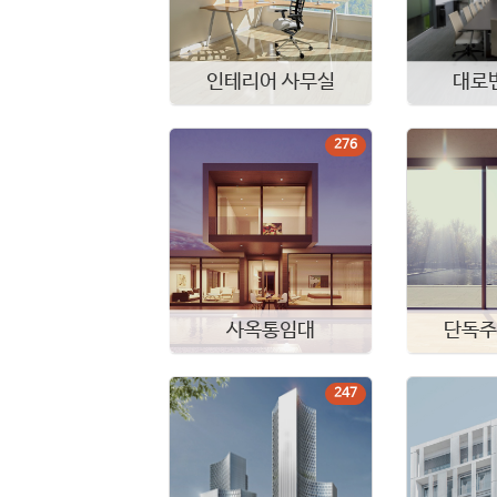
인테리어 사무실
대로
276
사옥통임대
단독주
247