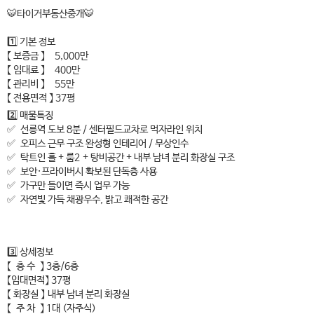
🐯타이거부동산중개🐯
1️⃣ 기본 정보
【 보증금 】 5,000만
【 임대료 】 400만
【 관리비 】 55만
【 전용면적 】 37평
2️⃣ 매물특징
✅ 선릉역 도보 8분 / 센터필드교차로 먹자라인 위치
✅ 오피스 근무 구조 완성형 인테리어 / 무상인수
✅ 탁트인 홀 + 룸2 + 탕비공간 + 내부 남녀 분리 화장실 구조
✅ 보안·프라이버시 확보된 단독층 사용
✅ 가구만 들이면 즉시 업무 가능
✅ 자연빛 가득 채광우수, 밝고 쾌적한 공간
3️⃣ 상세정보
【 층 수 】 3층/6층
【임대면적】 37평
【 화장실 】 내부 남녀 분리 화장실
【 주 차 】 1대 (자주식)