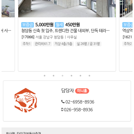
보증금
5,000
만원
월세
450
만원
보증금
언주역 초역세권 사무실 임대, 대로변 이면, 인테리어 사무실, 룸1, 깔끔한 내부, 논현동 중소형 사무실
청담동 신축 첫 입주, 트렌디한 건물 내외부, 단독 테라스, 하이엔드 브랜드 사무실 추천 , 청담역 역세권 중소형사무실 임대
[17066]
서울 강남구 청담동
|
사무실
[16213
주차1
관리비61.7
지상 4층
/
5
층
실 26평
/
공 31평
주차2
담당자
미니홈
02-6958-8936
026-958-8936