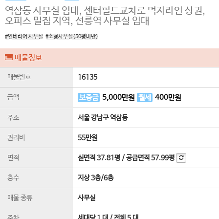
역삼동 사무실 임대, 센터필드교차로 먹자라인 상권,
오피스 밀집 지역, 선릉역 사무실 임대
#인테리어 사무실
#소형사무실(50평미만)
매물정보
매물번호
16135
금액
보증금
5,000
만원
월세
400
만원
주소
서울 강남구 역삼동
관리비
55만원
면적
실면적
37.81평
/
공급면적
57.99평
층수
지상 3층
/
6
층
매물 종류
사무실
주차
세대당 1 대 / 전체 5 대