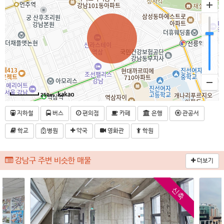
250m
지하철
버스
편의점
카페
은행
관공서
학교
병원
약국
영화관
학원
강남구 주변 비슷한 매물
더보기
신축