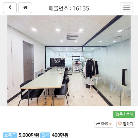
매물번호 : 16135
Toggl
navig
주소복사
SNS
찜하기
보증금
5,000
만원
월세
400
만원