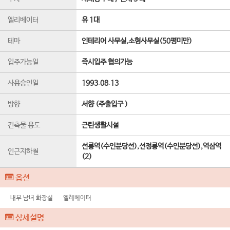
엘리베이터
유 1
대
테마
인테리어 사무실,소형사무실(50평미만)
입주가능일
즉시입주 협의가능
사용승인일
1993.08.13
방향
서향 (주출입구 )
건축물 용도
근린생활시설
선릉역(수인분당선),선정릉역(수인분당선),역삼역
인근지하철
(2)
옵션
내부 남녀 화장실
엘레베이터
상세설명