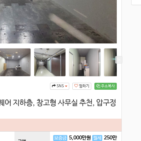
찜하기
주소복사
SNS
퀘어 지하층, 창고형 사무실 추천, 압구정
5,000
만원
250
만
보증금
월세