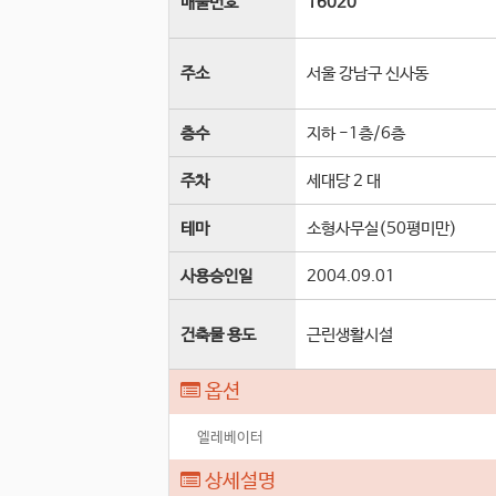
매물번호
16020
주소
서울 강남구 신사동
층수
지하 -1층
/
6
층
주차
세대당 2 대
테마
소형사무실(50평미만)
사용승인일
2004.09.01
건축물 용도
근린생활시설
옵션
엘레베이터
상세설명