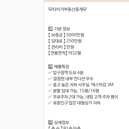
🐯타이거부동산중개🐯
1️⃣ 기본 정보
【 보증금 】 5000만원
【 임대료 】 250만원
【 관리비 】 만원
【전용면적】 약32평
2️⃣ 매물특징
✅ 압구정역 도보 4분
✅ 깔끔한 내부 컨디션 우수
✅ 층고 높은 지하 사무실, 텍스마감 3M
✅ 분할 임대 가능, 15평/16평
✅ 무료주차 2대 가능, 내방 고객 주차 용이
✅ 유동인구 많은 대형상가 지하
3️⃣ 상세정보
【 층 수 】 B1층/6층