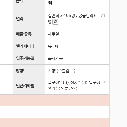
금액
원
실면적
32.06평
/
공급면적
61.71
면적
평
매물 종류
사무실
엘리베이터
유 1
대
입주가능일
즉시가능
방향
서향 (주출입구 )
압구정역(3),신사역(3),압구정로데
인근지하철
오역(수인분당선)