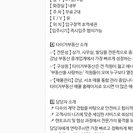
【 화장실 】 내부
【 주 차 】 무료 2대
【 E / V 】 유
【 위 치 】 압구정역 초역세권
【입주시기】 즉시입주 협의가능
4️⃣ 타이거부동산 소개
✅【 전문성 】 상가, 사무실, 빌딩을 전문적으로 
강남 부동산 중개업계에서 가장 빠르게 성장하는 
✅【 구성원 】 타이거부동산은 전 직원이 젊고 에
`부동산을 사랑하는` 직원들이 모여 누구보다 열
✅【매물관리】 강남, 서초 매물 통합 관리 중입니다
타이거부동산 매물 홈페이지로 오시면 더 많은 매
5️⃣ 담당자 소개
📌 다수의 계약 경험을 바탕으로 안전하고 합리
📌 고객사의 니즈에 맞춘 세심한 서비스로 최상의
📌 렌트프리 및 협상 과정에서 전문가의 품격을
담당자에게 연락주시면 가장 빠르고 정확하게 확