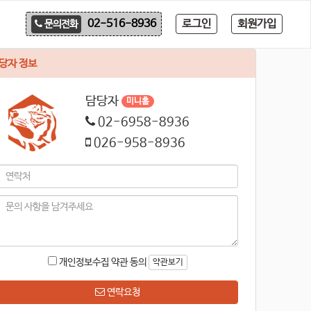
로그인
회원가입
02-516-8936
문의전화
당자 정보
담당자
미니홈
02-6958-8936
026-958-8936
개인정보수집 약관 동의
약관보기
연락요청