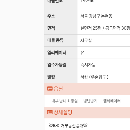
매물번호
14748
주소
서울 강남구 논현동
면적
실면적
25평
/
공급면적
30
매물 종류
사무실
엘리베이터
유
입주가능일
즉시가능
방향
서향 (주출입구 )
옵션
내부 남녀 화장실
냉난방기
엘레베이터
상세설명
🐯타이거부동산중개🐯