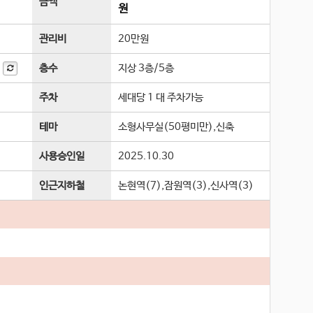
금액
원
관리비
20만원
평
층수
지상 3층
/
5
층
주차
세대당 1 대 주차가능
테마
소형사무실(50평미만),신축
사용승인일
2025.10.30
인근지하철
논현역(7),잠원역(3),신사역(3)