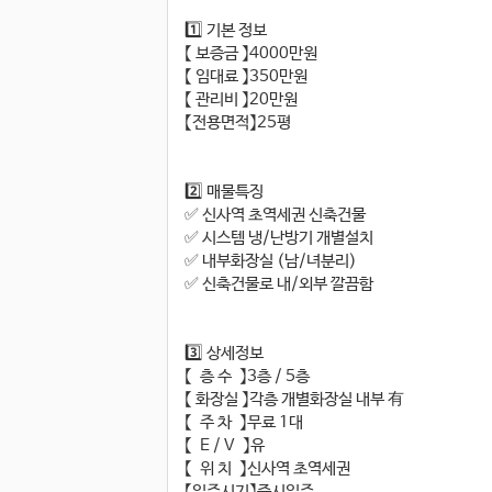
1️⃣ 기본 정보
【 보증금 】4000만원
【 임대료 】350만원
【 관리비 】20만원
【전용면적】25평
2️⃣ 매물특징
✅ 신사역 초역세권 신축건물
✅ 시스템 냉/난방기 개별설치
✅ 내부화장실 (남/녀분리)
✅ 신축건물로 내/외부 깔끔함
3️⃣ 상세정보
【 층 수 】3층 / 5층
【 화장실 】각층 개별화장실 내부 有
【 주 차 】무료 1대
【 E / V 】유
【 위 치 】신사역 초역세권
【입주시기】즉시입주