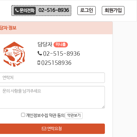
로그인
회원가입
02-516-8936
문의전화
당자 정보
담당자
미니홈
02-515-8936
025158936
개인정보수집 약관 동의
약관보기
연락요청