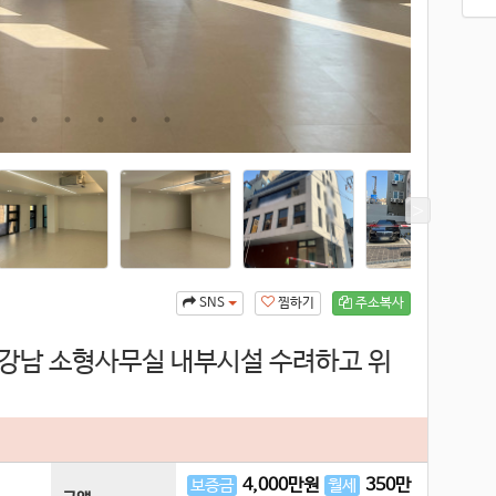
찜하기
주소복사
SNS
 강남 소형사무실 내부시설 수려하고 위
4,000
만원
350
만
보증금
월세