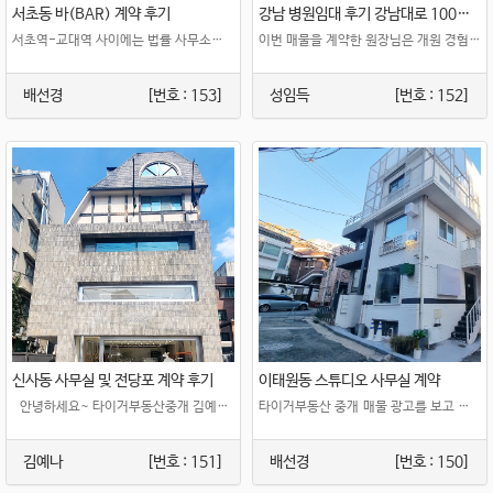
서초동 바(BAR) 계약 후기
강남 병원임대 후기 강남대로 100평 매물
서초역-교대역 사이에는 법률 사무소들이 모여 있기에 변호사, 법무사님들을 타겟으로..
이번 매물을 계약한 원장님은 개원 경험이 많은 원장님이셨습니다. 워낙 경험이 많다보니, ..
배선경
[번호 : 153]
성임득
[번호 : 152]
신사동 사무실 및 전당포 계약 후기
이태원동 스튜디오 사무실 계약
안녕하세요~ 타이거부동산중개 김예나 과장입니다 \ud83d\ude0a ..
타이거부동산 중개 매물 광고를 보고 바로 현장 미팅 일정이 잡혀 갔던 이태원동..
김예나
[번호 : 151]
배선경
[번호 : 150]