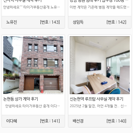
신사역 사무실 계약 후기
강남 병원 임대 후기 압구정 100평 인테리어 병원
안녕하세요^^ 타이거부동산중개 노유진 차장입니다 오늘 계약은 신사역 사무실..
이번 계약은 기존에 병원 계약을 해드렸던 원장님의 확장 이전을 도와드린 건이었습니다. ..
노유진
[번호 : 143]
성임득
[번호 : 142]
논현동 상가 계약 후기
신논현역 루프탑 사무실 계약 후기
안녕하세요 타이거부동산 중개 이다혜 차장입니다~ 오늘 후기..
2025년 2월 말경, 어언 4개월 전.. 신논현역 20-30평대 사무실 중개 요..
이다혜
[번호 : 141]
배선경
[번호 : 140]