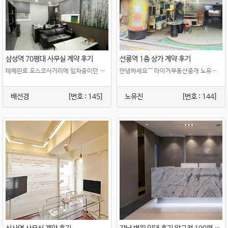
삼성역 70평대 사무실 계약 후기
선릉역 1층 상가 계약 후기
테헤란로 포스코사거리에 임차중이던 금융계 법인 회사 경영기획본부 부장님과의 만남은 ..
안녕하세요^^ 타이거부동산중개 노유진 차장입니다 오늘 계약은 선릉역 1..
배선경
[번호 : 145]
노유진
[번호 : 144]